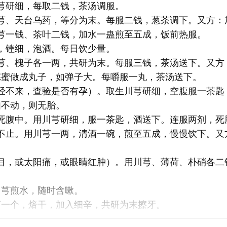
芎研细，每取二钱，茶汤调服。
川芎、天台乌药，等分为末。每服二钱，葱茶调下。又方：
芎一钱、茶叶二钱，加水一蛊煎至五成，饭前热服。
，锉细，泡酒。每日饮少量。
川芎、槐子各一两，共研为末。每服三钱，茶汤送下。又方
炼蜜做成丸子，如弹子大。每嚼服一丸，茶汤送下。
月经不来，查验是否有孕）。取生川芎研细，空腹服一茶匙
如不动，则无胎。
死腹中。用川芎研细，服一茶匙，酒送下。连服两剂，死
夜不止。用川芎一两，清酒一碗，煎至五成，慢慢饮下。又
。
闭目，或太阳痛，或眼睛红肿）。用川芎、薄荷、朴硝各二
川芎煎水，随时含嗽。
芎一个，焙干，加入细辛，共研为末擦牙。
川芎煅后研细，加入适量水银粉，滴麻油调匀搽患处。