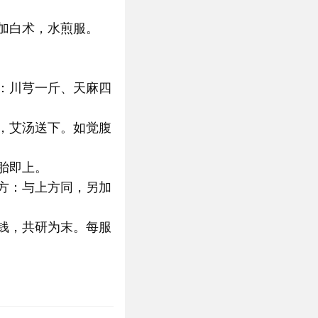
加白术，水煎服。
：川芎一斤、天麻四
，艾汤送下。如觉腹
胎即上。
方：与上方同，另加
钱，共研为末。每服