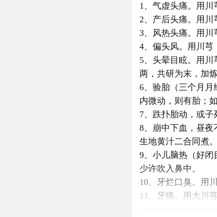
1、气虚头痛。用川
2、产后头痛。用
3、风热头痛。用川
4、偏头风。用川芎
5、头晕目眩。用
两，共研为末，加
6、验胎（三个月
内微动，则有胎；
7、跌扑胎动，或子
8、崩中下血，昼
生地黄汁二合同煮
9、小儿脑热（好
少许吹入鼻中。
10、牙烂口臭。用
11、牙痛。用大川
12、各种疮肿。用