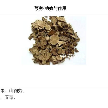
芎穷-功效与作用
香果、山鞠穷。
温、无毒。