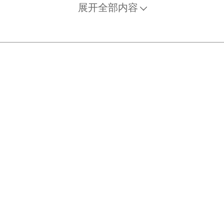
女产后，两乳变细、变长，有时垂到小腹，痛不可忍）。
展开全部内容
出半斤，切片，加水浓煎，随时饮服，不限量。另外的一
鼻。药用尽，可再作一剂。