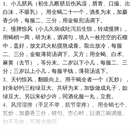
1、小儿脐风（初生儿断脐后伤风湿，唇青、口撮、出
白沫，不吸乳）。用全蝎二十一个，酒炙为末，加麝
香少许，每服二、三分，用金银煎汤调下。
2、慢脾惊风（小儿久病或吐泻后生惊，转成慢脾）。
用蝎梢一两，研为末，酒调匀，填入一枚挖空的石榴
中，盖好，放文武火粘搅熬成膏。取出放冷，每服
二、三分，金银薄荷汤调下。又方；用全蝎、白术、
麻黄（去节），等分末。二岁以下小儿，每服二、三
分；三岁以上小儿，每服半钱，薄荷汤送下。
3、天钓惊风，翻眼向上。用干蝎全者一个（瓦炒），
好朱砂约三粒绿豆大。共研为末，加饭做成丸子，如
绿豆大。另以朱砂少许，同酒化服一丸，立愈。
4、风淫湿痹（手足不举，筋节挛疼）。用全蝎七个、
瓦炒，加麝香三分，研匀。空心时，以酒三碗调服。
如不见效，可再次服药。
5、肾气冷痛（肾脏虚冷，气攻脐腹，两办疼痛）。用