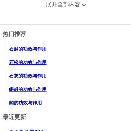
干蝎七钱半，焙为末，以酒及童便各厂长中，煎如稠
展开全部内容
膏，做成丸子，如梧子大。每服二十丸，酒送下。
6、小肠疝气。和小全蝎焙为末，每发时服一钱，加麝
香一、二分，温酒调服。过一会，再服一次，极效。
热门推荐
7、肾虚耳聋。用小蝎四十九个、生姜（如蝎大）四十
九片，同炒至姜干，研为末，温酒送服。至一、二更
石斛的功效与作用
时，再服一次，醉不妨。次日耳中如闻笙簧声，即为
有效。
石松的功效与作用
8、脓耳疼痛。用蝎梢七枚，去毒，焙干，加麝香半
石灰的功效与作用
钱，研为末，挑少许入耳中。日夜三、四次，以愈为
度。
蝌蚪的功效与作用
9、偏正头风。用全蝎二十一个、地龙六条、土狗三
个、五倍子五钱，共研为末，酒调匀，摊贴太阳穴
豹的功效与作用
上。
最近更新
10、风牙疼痛。用全蝎三个、蜂房二钱，炒，研细，
擦痛处。