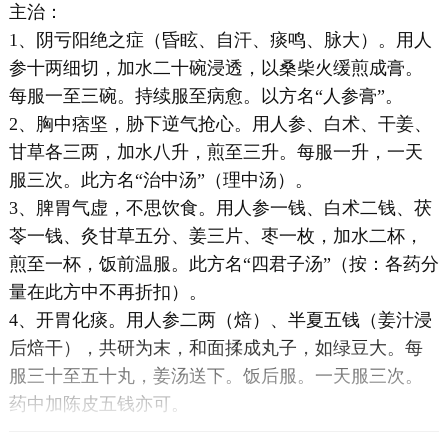
主治：
1、阴亏阳绝之症（昏眩、自汗、痰鸣、脉大）。用人
参十两细切，加水二十碗浸透，以桑柴火缓煎成膏。
每服一至三碗。持续服至病愈。以方名“人参膏”。
2、胸中痞坚，胁下逆气抢心。用人参、白术、干姜、
甘草各三两，加水八升，煎至三升。每服一升，一天
服三次。此方名“治中汤”（理中汤）。
3、脾胃气虚，不思饮食。用人参一钱、白术二钱、茯
苓一钱、灸甘草五分、姜三片、枣一枚，加水二杯，
煎至一杯，饭前温服。此方名“四君子汤”（按：各药分
量在此方中不再折扣）。
4、开胃化痰。用人参二两（焙）、半夏五钱（姜汁浸
后焙干），共研为末，和面揉成丸子，如绿豆大。每
服三十至五十丸，姜汤送下。饭后服。一天服三次。
药中加陈皮五钱亦可。
5、胃寒气满，饥不能食。用人参二钱、生附子半钱、