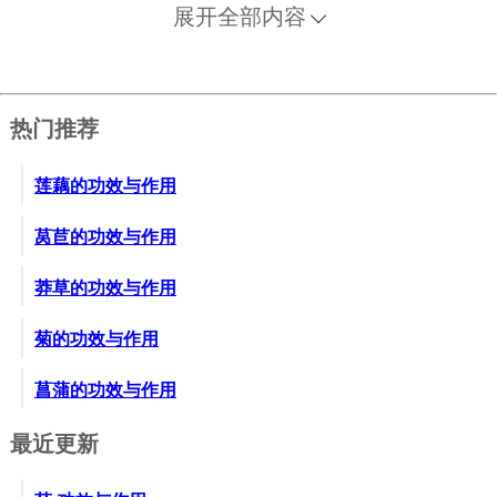
生姜二钱，加水七合煎成二合，调入鸡蛋清一个，空
展开全部内容
心服下。
6、胃虚恶习，或呕吐有痰。用人参一两，加水二碗，
煎成一碗，再加竹沥一杯、姜汁三匙。温服。此方最
热门推荐
宜老人。
7、反胃（饮食入口即吐，病人衰弱无力）。用人参三
莲藕的功效与作用
两，切片，加水一升，煮成四合，热服。同时用人参
汁加鸡蛋白、薤白（即头）煮粟米粥吃。
莴苣的功效与作用
8、妊妇腹痛吐酸，不能饮食。用人参、炮干姜，等分
莽草的功效与作用
为末。加生地黄汁，做成丸子，如梧子大。每服五十
丸，米汤送下。
菊的功效与作用
9、阳虚气喘，自汗盗汗，气短头晕。用人参五钱、熟
附子一两，分为四帖。每帖以生姜十片，加月二碗，
菖蒲的功效与作用
煎成一碗，温服。
最近更新
10、喘急欲绝。用人参末煎汤，每服一茶匙。一天服
五至六次。