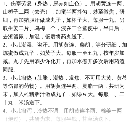
1、伤寒劳复（身热，尿赤如血色）。用胡黄连一两、
山栀子二两（去壳），加蜜半两拌匀，炒至微焦，研
细，再加猪胆汗做成丸子，如梧子大。每服十丸。另
取生姜二片、乌梅一个，浸在三合童便中，半日后，
去渣留尿，加温，饭后将药丸送下。
2、小儿潮湿、盗汗。用胡黄连、柴胡，等分研细，加
炼蜜做成丸子，如芡子大。每服一至五丸，按年岁加
减。丸子先用酒少许化开，再加水煮开多次后用药渣
同服。
3、小儿疳热（肚胀，潮热，发焦。不可用大黄、黄芩
等伤胃的药物）。用胡黄连半两、灵脂一两，共研为
末，加入雄猪胆汁做成丸子，如绿豆大。每服一、二
十丸，米汤送下。
4、小儿疳泻，冷热不调。用胡黄连半两、棉姜一两
（炮过），共研为末。每服半钱，甘草汤送下。
5、小儿黄疸。用胡黄连、川黄连各一两，共研为末。