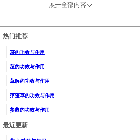
另取黄瓜一个，挖去瓤子，把药放进去。瓜外用面裹
展开全部内容
一层，煨熟，剥掉面层，捣烂药瓜做成丸子，如绿豆
大。按年龄大小酌给药量，温水送下。
6、吐血、鼻出血。用胡黄连、生地黄，等分为末，加
热门推荐
猪胆汁和成丸子，如梧子大。临睡时服五十丸，茅花
汤送下。
菥的功效与作用
7、血痢不止。用胡黄连、乌梅肉、灶下土，等分为
末，茶送下。
菰的功效与作用
8、婴儿眼睛发红。用胡黄连研细，加茶调匀，涂手足
萆解的功效与作用
心。
9、痈疽疮肿。用胡黄连、穿山甲（烧存性），等分为
萍蓬草的功效与作用
末，加茶或鸡蛋清调搽。疮已溃或未溃都可用此方。
10、痔疮疼肿难忍。用胡黄连末和鹅胆汁调匀涂患
萎蕤的功效与作用
处。
最近更新