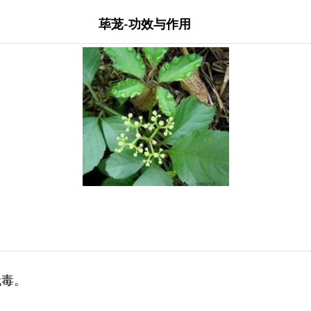
荜茏-功效与作用
无毒。