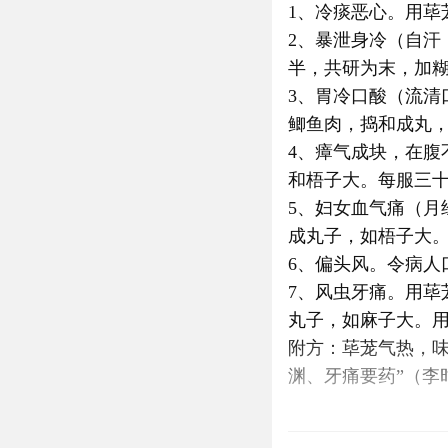
1、冷痰恶心。用荜
2、暴泄身冷（自
半，共研为末，加
3、胃冷口酸（流
鲫鱼肉，捣和成丸
4、瘴气成块，在
和梧子大。每服三
5、妇女血气痛（
成丸子，如梧子大。
6、偏头风。令病人
7、风虫牙痛。用
丸子，如麻子大。
附方：荜茏气热，味
渊、牙痛要药”（李