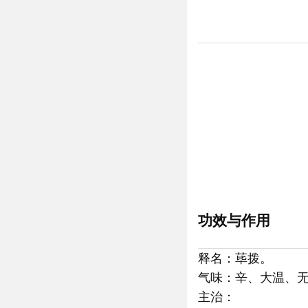
功效与作用
释名：荜拨。
气味：辛、大温、
主治：