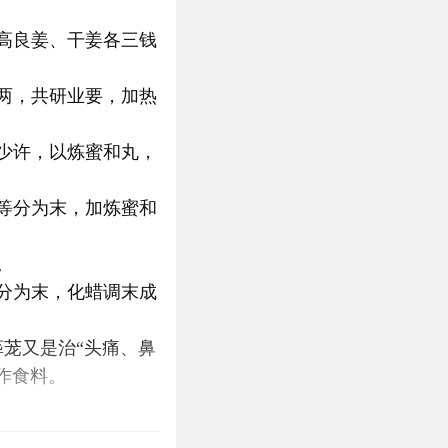
高良姜、干姜各三钱
两，共研业要，加热
少许，以炼蜜和丸，
等分为末，加炼蜜和
。
分为末，化蜡调末成
茏又是治“头痛、鼻
作食料。