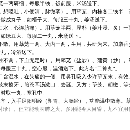
茏一两研细，每服半钱，饭前服，米汤送下。
汗，想呕吐，小便清，脉微弱）。用荜茏、内桂各二钱半，
糊做成丸子，如梧子大。每服三十丸，姜汤送下。
清口水，心连脐痛）。用荜茏半两、厚朴（姜汁浸、炙）一
，如绿豆大。每服二十丸，米汤送下。
腹不散。用荜茏一两、大内一两，生用，共研为末。加麝香
十丸，冷酒送下。
月经不调，下血无定时）。用荜茏（盐炒）、蒲黄（炒）。
每服三十丸，空心服，温酒送下。此方名“二神丸”。
口含温水，在头痛的一侧。用鼻孔吸入少许荜茏末，有效
荜茏末擦牙，煎苍耳汤漱口，去涎。又方：荜茏、胡椒，等
用时取一丸，塞孔中。
辛，入手足阳明经（即胃、大肠经），功能温中散寒。荜
时珍）。但它能动脾肺之火。多用能令人目昏，尢不宜用