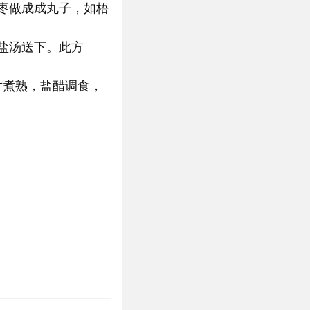
枣做成成丸子，如梧
盐汤送下。此方
片煮熟，盐醋调食，