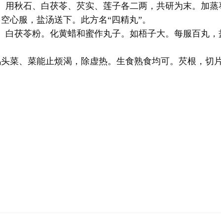
精。用秋石、白茯苓、芡实、莲子各二两，共研为末。加蒸
空心服，盐汤送下。此方名“四精丸”。
粉、白茯苓粉。化黄蜡和蜜作丸子。如梧子大。每服百丸，
鸡头菜、菜能止烦渴，除虚热。生食熟食均可。芡根，切