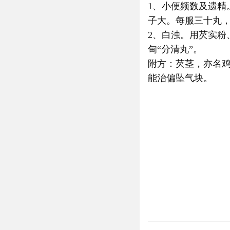
1、小便频数及遗
子大。每服三十丸，
2、白浊。用芡实
甸“分清丸”。
附方：芡茎，亦名
能治偏坠气块。