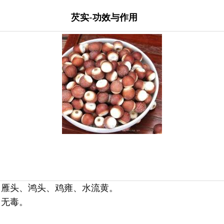
芡实-功效与作用
、雁头、鸿头、鸡雍、水流黄。
、无毒。