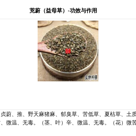
茺蔚（益母草）-功效与作用
、贞蔚、推、野天麻猪麻、郁臭草、苦低草、夏枯草、土
甘、微温、无毒。（茎、叶）辛、微温、无毒。（花）微