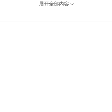
母草嫩叶同米煮粥吃。到病愈为止。常服嫩叶汁亦可。
展开全部内容
母草叶捣汁服。
女乳痈、小儿头疮，黄烂熟疮、疥疽阴蚀等）。用益母草切
次洗名贵怍。
益母草捣烂封疮，另取益母草绞汁内服。又方：益母草，烧
挑药入疔内，疔深者，用捻子把药送入底部。过一会，有
红血乃止。一、二日后，根烂出，以针挑去，再敷上药，
母草捣烂，加新汲水一碗，绞出浓汁一次饮下。冬月用益
母茎叶榨汁滴耳内。
将生，先取益母草五两煎汤，儿生下后，即用此汤洗浴，