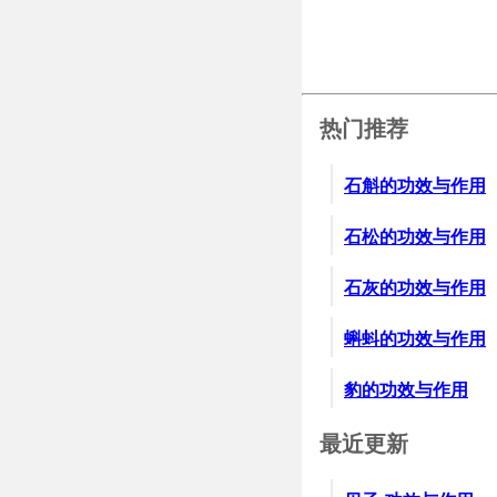
5、小儿疳痢。用益
6、痔疮下因。用益
7、各种痈疮（妇
煮成一头号，分几
热门推荐
8、各种疔疮。用
根，挤出血，然后
石斛的功效与作用
次上药，直到看见
9、喉闭肿痛。用益
石松的功效与作用
10、中耳炎。用益
石灰的功效与作用
11、作洗婴汤。儿
蝌蚪的功效与作用
豹的功效与作用
最近更新