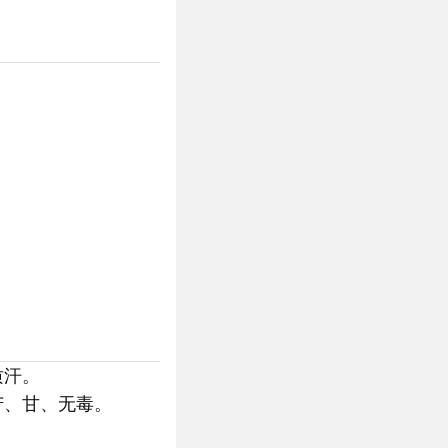
质汗。
苦、甘、无毒。