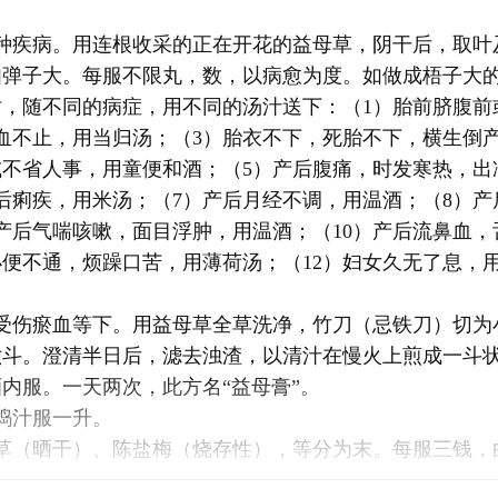
各种疾病。用连根收采的正在开花的益母草，阴干后，取叶
如弹子大。每服不限丸，数，以病愈为度。如做成梧子大
时，随不同的病症，用不同的汤汁送下：（1）胎前脐腹前
血不止，用当归汤；（3）胎衣不下，死胎不下，横生倒
或不省人事，用童便和酒；（5）产后腹痛，时发寒热，出
后痢疾，用米汤；（7）产后月经不调，用温酒；（8）
产后气喘咳嗽，面目浮肿，用温酒；（10）产后流鼻血
小便不通，烦躁口苦，用薄荷汤；（12）妇女久无了息，
脏受伤瘀血等下。用益母草全草洗净，竹刀（忌铁刀）切为
六斗。澄清半日后，滤去浊渣，以清汁在慢火上煎成一斗
内服。一天两次，此方名“益母膏”。
捣汁服一升。
母草（晒干）、陈盐梅（烧存性），等分为末。每服三钱，
名“二灵散”。