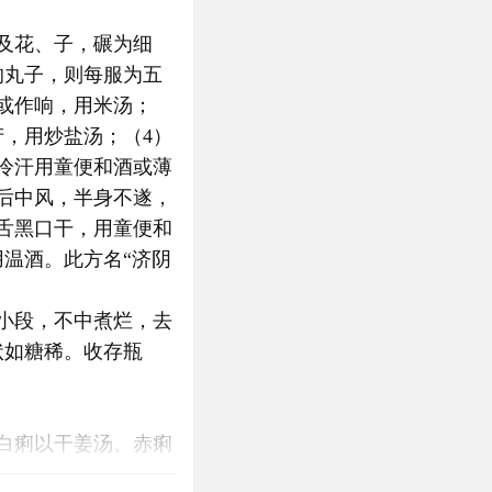
及花、子，碾为细
的丸子，则每服为五
或作响，用米汤；
产，用炒盐汤；（4）
冷汗用童便和酒或薄
产后中风，半身不遂，
，舌黑口干，用童便和
用温酒。此方名“济阴
小段，不中煮烂，去
状如糖稀。收存瓶
白痢以干姜汤、赤痢