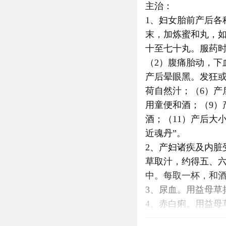
主治：
1、妇女胎前产后
末，加炼蜜和丸，
十至七十丸。服药
（2）腹痛胎动，下
产后晕眼黑。发狂
荷自然汁；（6）产
用童便和酒；（9）
酒；（11）产后大
近魂丹”。
2、产妇诸疾及内
草取汁，约得五、
中。每取一杯，和酒
3、尿血。用益母草
4、赤白痢。用益
以甘草汤关定。此方