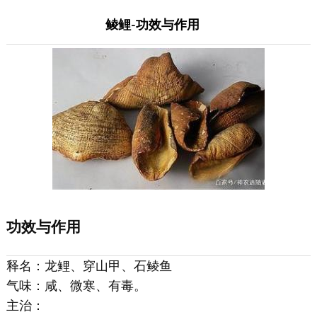
鲮鲤-功效与作用
功效与作用
释名：龙鲤、穿山甲、石鲮鱼
气味：咸、微寒、有毒。
主治：