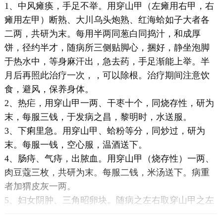
1、中风瘫痪，手足不举。用穿山甲（左瘫用右甲，右
瘫用左甲）断熟、大川乌头炮熟、红海蛤如子大者各
二两，共研为末。每用半两同葱白同捣汁，和成厚
饼，径约半才，随病所三侧贴脚心，捆好，静坐泡脚
于热水中，等身麻汗出，急去药，手足渐能上举。半
月后再照此治疗一次，，可以除根。治疗期间注意饮
食，避风，保养身体。
2、热疟，用穿山甲一两、干枣十个，同烧存性，研为
末，每服三钱，于发病之昌，黎明时，水送服。
3、下痢里急。用穿山甲、蛤粉等分，同炒过，研为
末。每服一钱，空心服，温酒送下。
4、肠痔、气痔，出脓血。用穿山甲（烧存性）一两、
肉豆蔻三枚，共研为末。每服二钱，米汤送下。病重
者加猬皮灰一两。
5、妇女阴肿、三角昭卵块。随病之左右取穿山甲之左
右五钱，以少炒焦黄，研为末。每服二钱，酒送下。