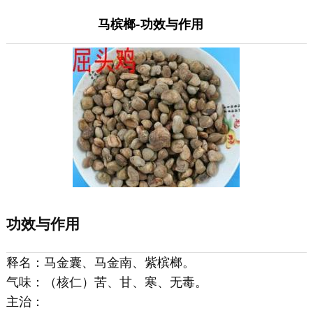
马槟榔-功效与作用
功效与作用
释名：马金囊、马金南、紫槟榔。
气味：（核仁）苦、甘、寒、无毒。
主治：