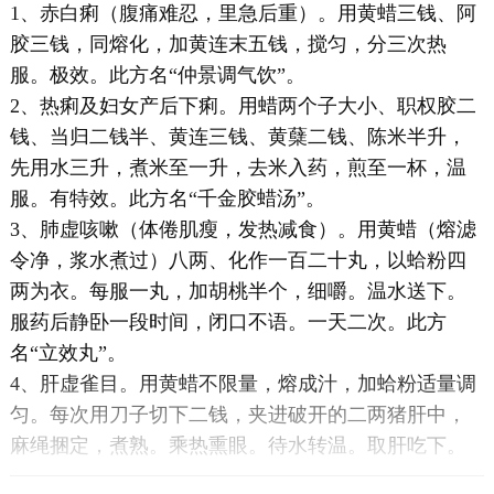
1、赤白痢（腹痛难忍，里急后重）。用黄蜡三钱、阿
胶三钱，同熔化，加黄连末五钱，搅匀，分三次热
服。极效。此方名“仲景调气饮”。
2、热痢及妇女产后下痢。用蜡两个子大小、职权胶二
钱、当归二钱半、黄连三钱、黄蘖二钱、陈米半升，
先用水三升，煮米至一升，去米入药，煎至一杯，温
服。有特效。此方名“千金胶蜡汤”。
3、肺虚咳嗽（体倦肌瘦，发热减食）。用黄蜡（熔滤
令净，浆水煮过）八两、化作一百二十丸，以蛤粉四
两为衣。每服一丸，加胡桃半个，细嚼。温水送下。
服药后静卧一段时间，闭口不语。一天二次。此方
名“立效丸”。
4、肝虚雀目。用黄蜡不限量，熔成汁，加蛤粉适量调
匀。每次用刀子切下二钱，夹进破开的二两猪肝中，
麻绳捆定，煮熟。乘热熏眼。待水转温。取肝吃下。
每日二次，直至病愈。其效极验。