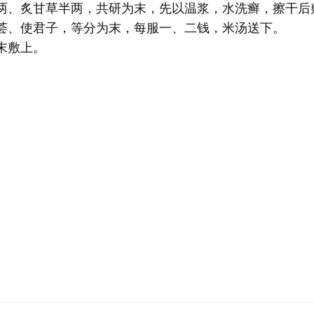
一两、炙甘草半两，共研为末，先以温浆，水洗癣，擦干后
荟、使君子，等分为末，每服一、二钱，米汤送下。
末敷上。