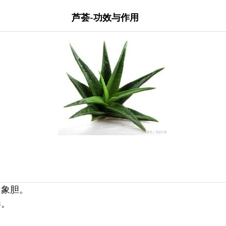
芦荟-功效与作用
、象胆。
毒。