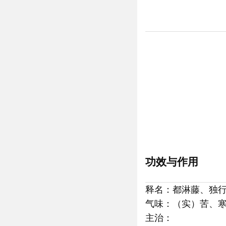
功效与作用
释名：都淋藤、独
气味：（实）苦、
主治：