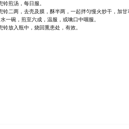
兜铃煎汤，每日服。
马兜铃二两，去壳及膜，酥半两，一起拌匀慢火炒干，加甘
用水一碗，煎至六成，温服，或噙口中咽服。
兜铃放入瓶中，烧回熏患处，有效。