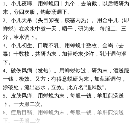
1、小儿夜啼。用蝉蜕四十九个，去前截，以后截研为
末，分四次服，钩藤汤调下。
2、小儿天吊（头目卯视，痰塞内热）。用金牛儿（即
蝉蜕）在浆水中煮一天，晒干，研为末。每服二、三
分，冷水调下。
3、小儿初生、口噤不乳。用蝉蜕十数枚、全蝎（去
毒）十数枚，共研为末，加轻粉末少许，乳汁调匀灌
下。
4、破伤风病（发热）。用蝉蜕炒过，研为末，酒送服
一钱，极效。又方：有得意蜕研为末，加葱涎调匀，
涂破处，流出恶水，立效。此方名“追风散”。
5、皮肤风痒。用蝉蜕为末，每服一钱，羊肛煎汤送
下。一天服二次。
6、痘后目翳。用蝉蜕为末，每服一钱，羊肝煎汤送
下。一天服二次。
7、耳出脓。用蝉蜕半两（烧存性）、麝香半钱