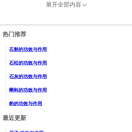
（炒），共研为末，棉裹塞耳中，追出恶物，即效。
展开全部内容
8、小儿阴肿（多因坐地风袭，或为虫蚁所伤）。用蝉
蜕半两，煎水洗，同时服五苓散，即肿消痛止。
9、胃热吐食，用蝉蜕五十个（去泥）、滑石一两，共
热门推荐
研为末，每服二钱，水一碗，加蜜调服，此方名“清膈
散”
石斛的功效与作用
10、疔疮毒肿。用蝉蜕炒为末，蜜水调服一钱，另以
唾液调末，涂搽患处。
石松的功效与作用
石灰的功效与作用
蝌蚪的功效与作用
豹的功效与作用
最近更新