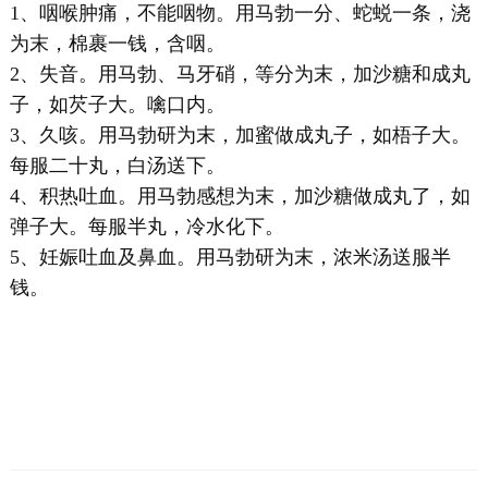
1、咽喉肿痛，不能咽物。用马勃一分、蛇蜕一条，浇
为末，棉裹一钱，含咽。
2、失音。用马勃、马牙硝，等分为末，加沙糖和成丸
子，如芡子大。噙口内。
3、久咳。用马勃研为末，加蜜做成丸子，如梧子大。
每服二十丸，白汤送下。
4、积热吐血。用马勃感想为末，加沙糖做成丸了，如
弹子大。每服半丸，冷水化下。
5、妊娠吐血及鼻血。用马勃研为末，浓米汤送服半
钱。