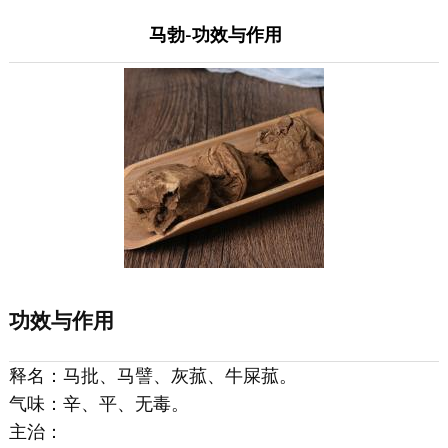
马勃-功效与作用
功效与作用
释名：马批、马譬、灰菰、牛屎菰。
气味：辛、平、无毒。
主治：