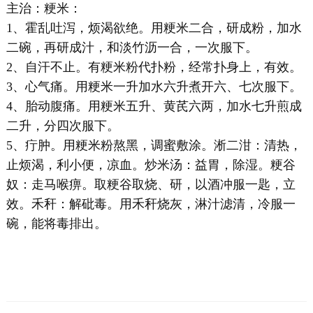
主治：粳米：
1、霍乱吐泻，烦渴欲绝。用粳米二合，研成粉，加水
二碗，再研成汁，和淡竹沥一合，一次服下。
2、自汗不止。有粳米粉代扑粉，经常扑身上，有效。
3、心气痛。用粳米一升加水六升煮开六、七次服下。
4、胎动腹痛。用粳米五升、黄芪六两，加水七升煎成
二升，分四次服下。
5、疔肿。用粳米粉熬黑，调蜜敷涂。淅二泔：清热，
止烦渴，利小便，凉血。炒米汤：益胃，除湿。粳谷
奴：走马喉痹。取粳谷取烧、研，以酒冲服一匙，立
效。禾秆：解砒毒。用禾秆烧灰，淋汁滤清，冷服一
碗，能将毒排出。